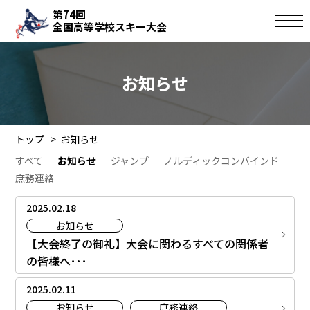
第74回
全国高等学校
スキー大会
トップ
お知らせ
お知らせ
大会概要・
大会日程
各種要項・
申込書類
トップ
お知らせ
競技情報
すべて
お知らせ
ジャンプ
ノルディックコンバインド
アルペン
庶務連絡
クロスカントリー
2025.02.18
ジャンプ・ノルディックコンバインド
お知らせ
会場案内
【大会終了の御礼】大会に関わるすべての関係者
の皆様へ･･･
競技結果
協賛
2025.02.11
お知らせ
庶務連絡